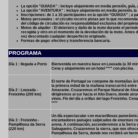
La opción "GUIADA" :
incluye alojamiento en media pensión, guía, a
La opción "AVENTURA" :
incluye alojamiento en media pensión, la 
Inscripciones: de 1 a 10 participantes en la opción “GUÍADA” ; a p
Motos personales : el circuito recorre pistas por lo que recomend
del código de circulación es responsabilidad exclusiva del propiet
Motos de alquiler : El deterioro y daño de la moto durante el period
recogida y otro en el momento de la devolución de la moto. Antes 
vez descontado cualquier desperfecto originado.
Formas de pago: efectivo y transferencia bancaria.
PROGRAMA
Día 1 : llegada a Porto
Bienvenida en nuestra base en Lousada (a 30 minu
Cena y alojamiento en un hotel **** con piscina.
El norte de Portugal se compone de montañas ári
la primera mitad de la mañana transcurrirá entre 
Día 2 : Lousada -
Amarante. Cruzaremos el Parque Natural de Alvao 
Freixinho (200 km)
dirigiremos al sur hacia el Alto Duero, donde at
vinos. Fin del día a orillas del lago Freixinho. C
****
Un día espectacular con maravillosas panorámic
Día 3 : Freixinho -
encantadores paisajes salpicados de enormes roc
Pampilhosa da Serra
arena. A continuación, ascenderemos a la Serra da
(220 km)
Sabugueiro. Cruzaremos la sierra, que nos ofrece
Pampilhosa da Serra, donde nos recibirá un hermo