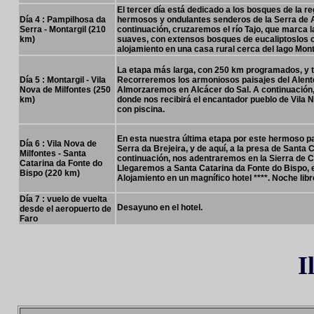
El tercer día está dedicado a los bosques de la re
Día 4 : Pampilhosa da
hermosos y ondulantes senderos de la Serra de 
Serra - Montargil (210
continuación, cruzaremos el río Tajo, que marca l
km)
suaves, con extensos bosques de eucaliptoslos
alojamiento en una casa rural cerca del lago Mont
La etapa más larga, con 250 km programados, y 
Día 5 : Montargil - Vila
Recorreremos los armoniosos paisajes del Alente
Nova de Milfontes (250
Almorzaremos en Alcácer do Sal. A continuación, n
km)
donde nos recibirá el encantador pueblo de Vila N
con piscina.
En esta nuestra última etapa por este hermoso 
Día 6 : Vila Nova de
Serra da Brejeira, y de aquí, a la presa de Sant
Milfontes - Santa
continuación, nos adentraremos en la Sierra de 
Catarina da Fonte do
Llegaremos a Santa Catarina da Fonte do Bispo, el
Bispo (220 km
)
Alojamiento en un magnífico hotel ****. Noche libr
Día 7 : vuelo de vuelta
Desayuno en el hotel.
desde el aeropuerto de
Faro
I