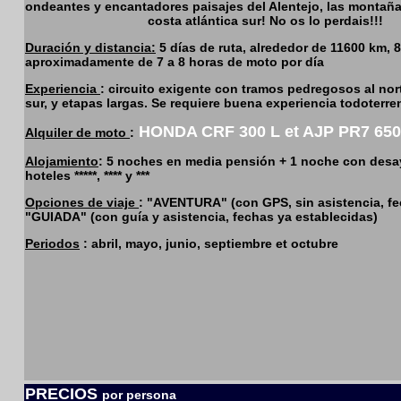
ondeantes y encantadores paisajes del Alentejo, las montañas
costa atlántica sur! No os lo perdais!!!
Duración y distancia:
5 días de ruta, alrededor de 11600 km, 
aproximadamente de 7 a 8 horas de moto por día
Experiencia
: circuito exigente con tramos pedregosos al nor
sur, y etapas largas. Se requiere buena experiencia todoterre
HONDA CRF 300 L et AJP PR7 650
Alquiler de moto
:
Alojamiento
: 5 noches en media pensión + 1 noche con desa
hoteles *****, **** y ***
Opciones de viaje
: "AVENTURA" (con GPS, sin asistencia, fe
"GUIADA" (con guía y asistencia, fechas ya establecidas)
Periodos
: abril, mayo, junio, septiembre et octubre
PRECIOS
por persona