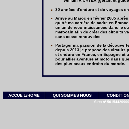
William RICHTER
(gérant et guide
30 années d'enduro et de voyages e
Arrivé au Maroc en février 2005 après
quitté ma carrière de cadre en France,
un an de reconnaissances dans le s
marocain afin de créer des circuits va
sans cesse renouvelés.
Partager ma passion de la découverte
depuis 2013 je propose des circuits p
et enduro en France, en Espagne et a
pour allier aventure et moto dans qu
des plus beaux endroits du monde.
ACCUEIL/HOME
QUI SOMMES NOUS
CONDITION
Siret n° 50154420900